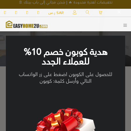
تخفيضات لفترة محدودة 🔥 | شحن مجاني إلى باب بيتك 🚢
ت
ر.س SAR
اتصل بنا
هدية كوبون خصم 10%
اتصل بنا
للعملاء الجدد
للحصول على الكوبون اضغط على زر الواتساب
التالي وأرسل كلمة: كوبون