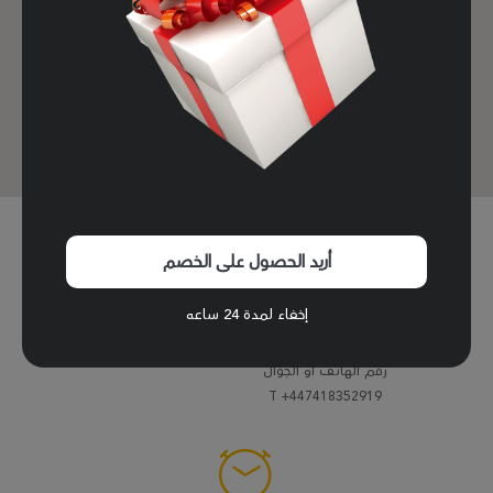
موقعنا
China Guangzhou
أريد الحصول على الخصم
إخفاء لمدة 24 ساعه
رقم الهاتف أو الجوال
T
+447418352919